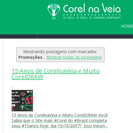
HOM
Home
/
Blog
/
Seja bem vindo(a) a
PARC
Mostrando postagens com marcador
Promoções
.
Mostrar todas as postagens
15 Anos de CorelnaVeia e Muito
CorelDRAW
›
15 Anos de CorelnaVeia e Muito CorelDRAW Você
Sabia que o Site mais #Corel do #Brasil completa
seus #15anos hoje, dia 15/10/2007? Isso mesm...