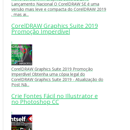
Lançamento Nacional O CorelDRAW SE é uma
versão mais leve e compacta do CorelDRAW 2019
, mas ai...
CorelDRAW Graphics Suite 2019
Promoção Imperdível
›
CorelDRAW Graphics Suite 2019 Promoção
Imperdível Obtenha uma cópia legal do
CorelDRAW Graphics Suite 2019 - Atualização do
Post Nã...
Crie Fontes Fácil no Illustrator e
no Photoshop CC
›