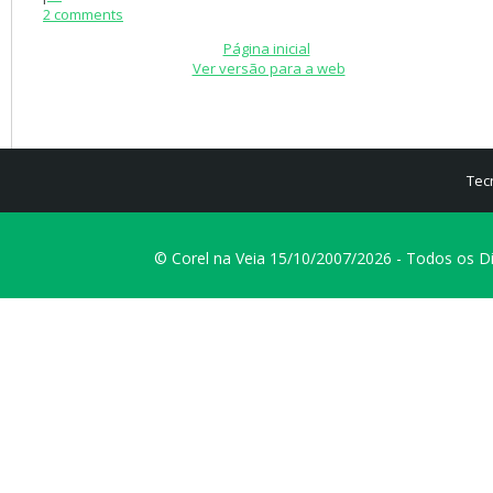
2 comments
Página inicial
Ver versão para a web
Tec
© Corel na Veia 15/10/2007/2026 - Todos os D