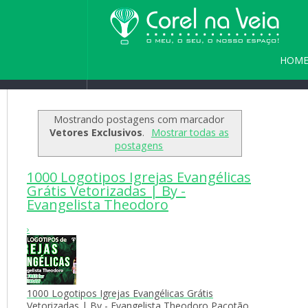
HOM
Home
/
Blog
/
Seja bem vindo(a) a
PARC
Mostrando postagens com marcador
Vetores Exclusivos
.
Mostrar todas as
postagens
1000 Logotipos Igrejas Evangélicas
Grátis Vetorizadas | By -
Evangelista Theodoro
›
1000 Logotipos Igrejas Evangélicas Grátis
Vetorizadas | By - Evangelista Theodoro Pacotão