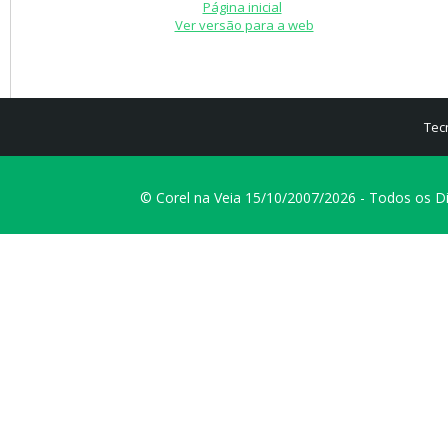
Página inicial
Ver versão para a web
Tec
© Corel na Veia 15/10/2007/2026 - Todos os D