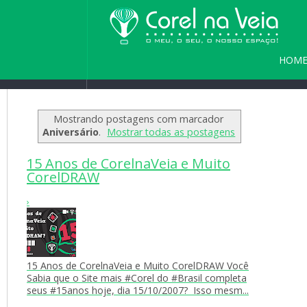
HOM
Home
/
Blog
/
Seja bem vindo(a) a
PARC
Mostrando postagens com marcador
Aniversário
.
Mostrar todas as postagens
15 Anos de CorelnaVeia e Muito
CorelDRAW
›
15 Anos de CorelnaVeia e Muito CorelDRAW Você
Sabia que o Site mais #Corel do #Brasil completa
seus #15anos hoje, dia 15/10/2007? Isso mesm...