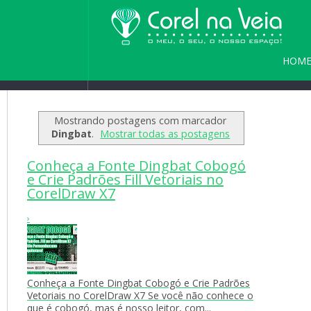
HOM
Home
/
Blog
/
Seja bem vindo(a) a
PARC
Mostrando postagens com marcador
Dingbat
.
Mostrar todas as postagens
Conheça a Fonte Dingbat Cobogó
e Crie Padrões Fill Vetoriais no
CorelDraw X7
›
Conheça a Fonte Dingbat Cobogó e Crie Padrões
Vetoriais no CorelDraw X7 Se você não conhece o
que é cobogó, mas é nosso leitor, com...