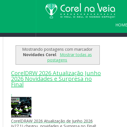
HOM
Home
/
Blog
/
Seja bem vindo(a) a
PARC
Mostrando postagens com marcador
Novidades Corel
.
Mostrar todas as
postagens
CorelDRW 2026 Atualização Junho
2026 Novidades e Surpresa no
Final
›
CorelDRAW 2026 Atualização de Junho 2026
(v27.1) chegou, novidades e Surpresa no Final!