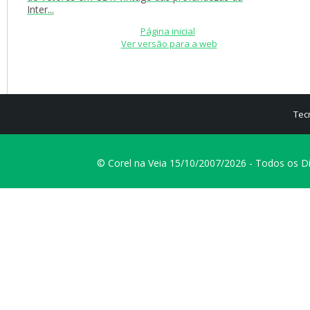
Inter...
Página inicial
Ver versão para a web
Tec
© Corel na Veia 15/10/2007/2026 - Todos os D