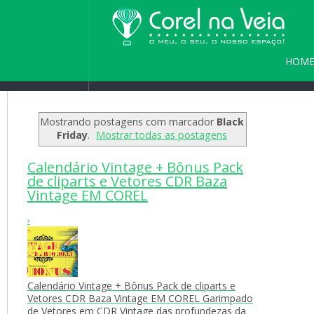
HOM
Home
/
Blog
/
Seja bem vindo(a) a
PARC
Mostrando postagens com marcador
Black
Friday
.
Mostrar todas as postagens
Calendário Vintage + Bônus Pack
de cliparts e Vetores CDR Baza
Vintage EM COREL
›
Calendário Vintage + Bônus Pack de cliparts e
Vetores CDR Baza Vintage EM COREL Garimpado
de Vetores em CDR Vintage das profundezas da