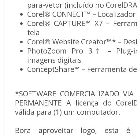
para-vetor (incluído no CorelDR
Corel® CONNECT™ – Localizador
Corel® CAPTURE™ X7 – Ferram
tela
Corel® Website Creator™* – Desi
PhotoZoom Pro 3† – Plug-i
imagens digitais
ConceptShare™ – Ferramenta de 
*SOFTWARE COMERCIALIZADO VIA
PERMANENTE A licença do CorelD
válida para (1) um computador.
Bora aproveitar logo, esta 