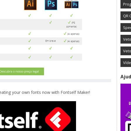
Prog
QR 
Spe
Vet
Veto
Víd
Ajud
eating your own fonts now with Fontself Maker!