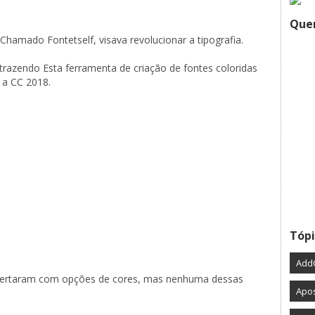
Quer
Chamado Fontetself, visava revolucionar a tipografia.
trazendo Esta ferramenta de criação de fontes coloridas 
 a CC 2018.
Tópi
Add
flertaram com opções de cores, mas nenhuma dessas 
Apos