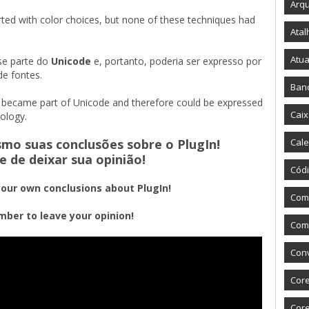
Arqu
irted with color choices, but none of these techniques had 
Atal
Atua
se parte do
Unicode
e, portanto, poderia ser expresso por
 de fontes.
Ban
 became part of Unicode and therefore could be expressed 
Caix
nology.
smo suas conclusões sobre o PlugIn!
Cale
e de deixar sua opinião!
Códi
our own conclusions about PlugIn!
Com
ber to leave your opinion!
Como
Con
Core
Core