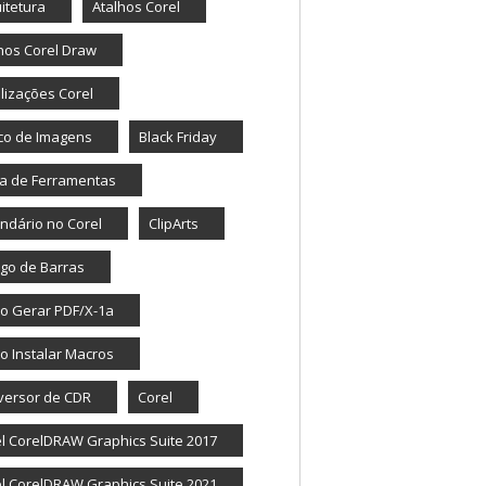
itetura
Atalhos Corel
hos Corel Draw
lizações Corel
co de Imagens
Black Friday
a de Ferramentas
ndário no Corel
ClipArts
go de Barras
o Gerar PDF/X-1a
 Instalar Macros
versor de CDR
Corel
l CorelDRAW Graphics Suite 2017
l CorelDRAW Graphics Suite 2021