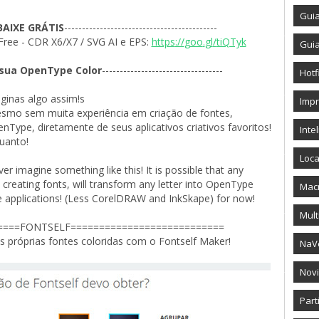
Gui
BAIXE GRÁTIS
-------------------------------------------
ree - CDR X6/X7 / SVG AI e EPS: 
https
://
goo
.
gl
/
tiQTyk
Gui
 sua OpenType Color
----------------------------------
Hotf
ginas algo assim!s
Imp
esmo sem muita experiência em criação de fontes, 
Type, diretamente de seus aplicativos criativos favoritos!
Intel
uanto!
Loca
 imagine something like this! It is possible that any 
creating fonts, will transform any letter into OpenType
Mac
ive applications! (Less CorelDRAW and InkSkape) for now!
Mult
====FONTSELF===========================
as próprias fontes coloridas com o Fontself Maker!
NaV
Novi
Part