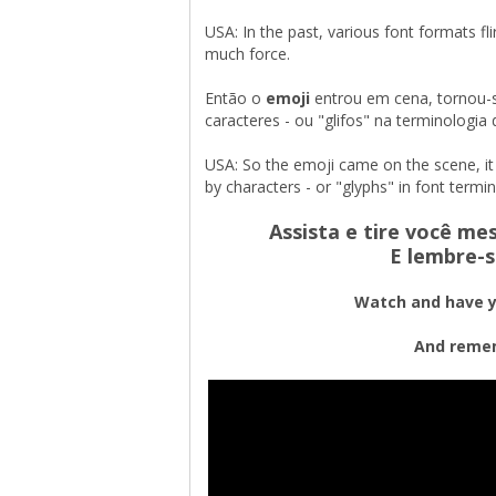
USA: In the past, various font formats fl
much force.
Então o 
emoji
entrou em cena, tornou-
caracteres - ou "glifos" na terminologia
USA: So the emoji came on the scene, it
by characters - or "glyphs" in font termi
Assista e tire você me
E lembre-s
Watch and have y
And remem