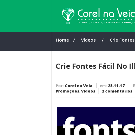
Home
/ 
Vídeos
/ 
Crie Fontes
Illustrator
CC
Crie Fontes Fácil No I
Por:
Corel na Veia
em:
25.11.17
Promoções
,
Vídeos
2 comentários