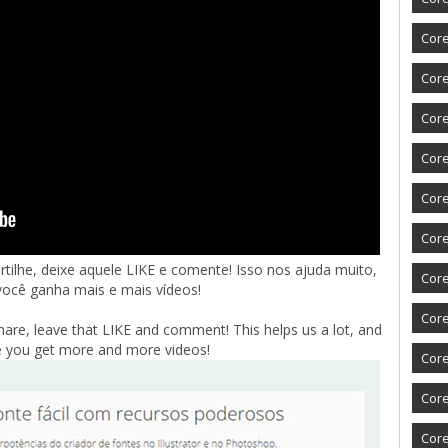
Core
Cor
Core
Core
Core
Core
tilhe, deixe aquele LIKE e comente! Isso nos ajuda muito, 
Core
você ganha mais e mais vídeos!
Core
Share, leave that LIKE and comment! This helps us a lot, and 
e you get more and more videos!
Core
Core
Core