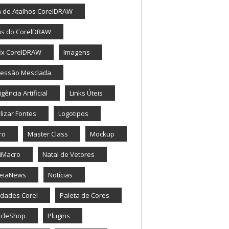
a de Atalhos CorelDRAW
as do CorelDRAW
ix CorelDRAW
Imagens
ressão Mesclada
igência Artificial
Links Úteis
lizar Fontes
Logotipos
ro
Master Class
Mockup
iMacro
Natal de Vetores
eiaNews
Notícias
dades Corel
Paleta de Cores
icleShop
Plugins