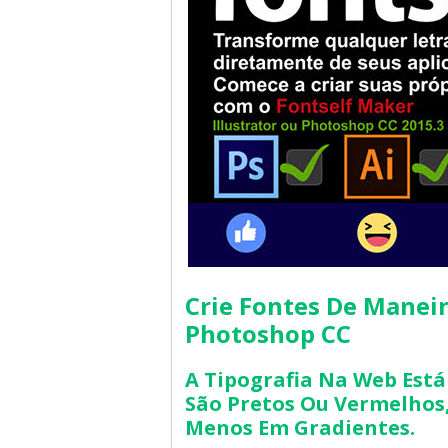
Crie Fontes De Maneira
Photoshop CC
A Tipografia Na Web Está
São Pretos Ou Vermelhos
Menos Em Gradientes.