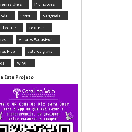
ramas Úteis
Promoções
Code
Script
Serigrafia
ed Vector
Texturas
ores
Vetores Exclusivos
res Free
vetores grátis
eos
WPAP
e Este Projeto