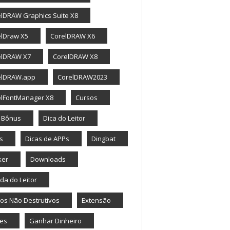
lDRAW Graphics Suite X8
elDraw X5
CorelDRAW X6
elDRAW X7
CorelDRAW X8
elDRAW.app
CorelDRAW2023
elFontManager X8
Cursos
a Bônus
Dica do Leitor
s
Dicas de APPs
Dingbat
ker
Downloads
da do Leitor
tos Não Destrutivos
Extensão
tes
Ganhar Dinheiro