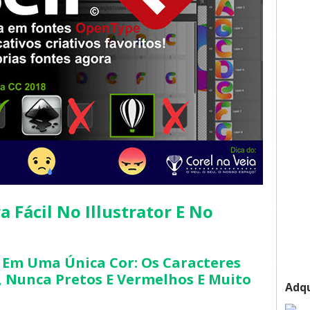
 Fácil No Illustrator E No 
 Em Uma Única Cor: Os Caracteres 
, Nunca Pretos E Vermelhos E Muito
Adqu