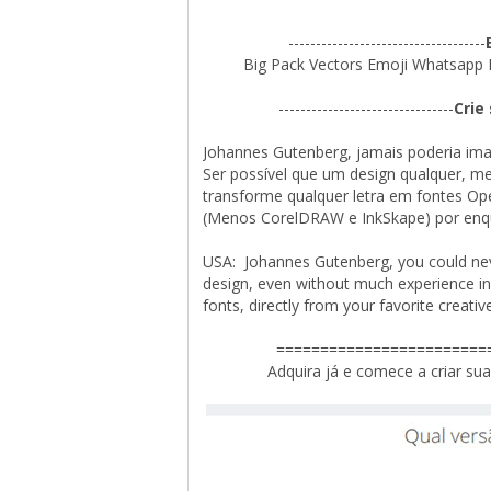
------------------------------------
Big Pack Vectors Emoji Whatsapp F
--------------------------------
Crie
Johannes Gutenberg, jamais poderia ima
Ser possível que um design qualquer, m
transforme qualquer letra em fontes Open
(Menos CorelDRAW e InkSkape) por enq
USA: Johannes Gutenberg, you could never
design, even without much experience in 
fonts, directly from your favorite creat
========================
Adquira já e comece a criar su