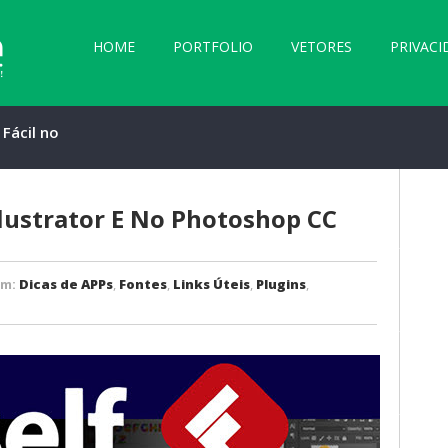
HOME
PORTFOLIO
VETORES
PRIVACI
 Fácil no
 e no Photoshop
llustrator E No Photoshop CC 
Em:
Dicas de APPs
,
Fontes
,
Links Úteis
,
Plugins
,