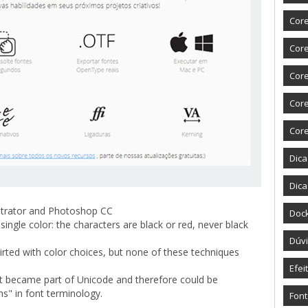
Core
Cor
Cor
Cor
Cor
Dic
Dica
ustrator and Photoshop CC
Doc
ingle color: the characters are black or red, never black
Dúvi
lirted with color choices, but none of these techniques
Efei
t became part of Unicode and therefore could be
hs" in font terminology.
Fon