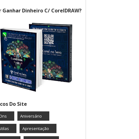
 Ganhar Dinheiro C/ CorelDRAW?
cos Do Site
Ons
Aniversário
tilas
Apresentação