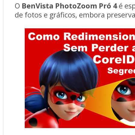
O 
BenVista PhotoZoom Pró 4
é esp
de fotos e gráficos, embora preserv