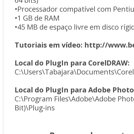
•Processador compatível com Penti
•1 GB de RAM
•45 MB de espaço livre em disco rígi
Tutoriais em vídeo: http://www.b
Local do PlugIn para CorelDRAW:
C:\Users\Tabajara\Documents\Corel
Local do PlugIn para Adobe Phot
C:\Program Files\Adobe\Adobe Photo
Bit)\Plug-ins