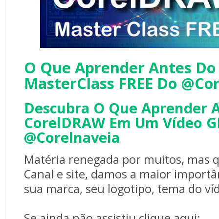
O Que Aprender Antes Do
MasterClass FREE Do @co
Descubra O Que Aprender 
CorelDRAW Em Um Vídeo G
@corelnaveia
Matéria renegada por muitos, mas q
Canal e site, damos a maior importâ
sua marca, seu logotipo, tema do ví
Se ainda não assistiu clique aqui: