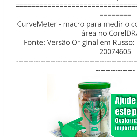
==============================
========
CurveMeter - macro para medir o c
área no CorelD
Fonte: Versão Original em Russo:
20074605
-------------------------------------------------
----------------