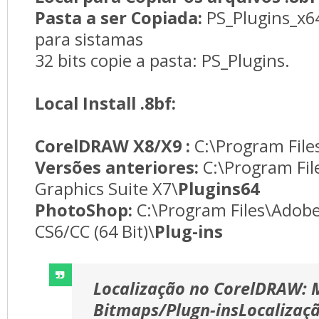
Pasta a ser Copiada:
PS_Plugins_x6
para sistamas
32 bits copie a pasta: PS_Plugins.
Local Install .8bf:
CorelDRAW X8/X9 :
C:\Program File
Versões anteriores:
C:\Program Fi
Graphics Suite X7\
Plugins64
PhotoShop:
C:\Program Files\Adob
CS6/CC (64 Bit)\
Plug-ins
Localização no CorelDRAW: 
Bitmaps/Plugn-ins
Localizaçã