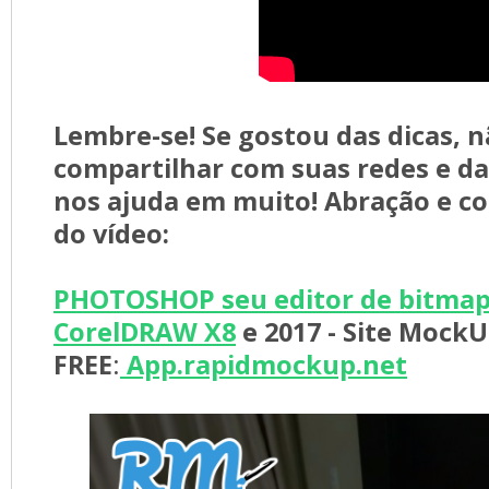
Lembre-se! Se gostou das dicas, n
compartilhar com suas redes e dar
nos ajuda em muito! Abração e con
do vídeo:
PHOTOSHOP seu editor de bitmap
CorelDRAW X8
e 2017 - 
Site MockU
FREE
:
App.rapidmockup.net