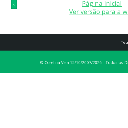
Página inicial
‹
Ver versão para a 
Tec
© Corel na Veia 15/10/2007/2026 - Todos os D