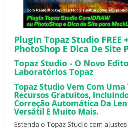
PlugIn Topaz Studio FREE 
PhotoShop E Dica De Site
Topaz Studio - O Novo Edito
Laboratórios Topaz
Topaz Studio Vem Com Uma T
Recursos Gratuitos, Incluind
Correção Automática Da Len
Versátil E Muito Mais.
Estenda o Topaz Studio com ajustes p