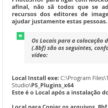
afinal, não sã todos que se a
recursos dos editores de imag
ajudar justamente estas pessoas
Os Locais para a colocação 
(.8bf)
são os seguintes, conf
vídeo:
Local Install exe:
C:\Program Files\
Studio\
PS_Plugins_x64
Este é o Local após a instalação 
Local para Copiar os arquivos .8bf