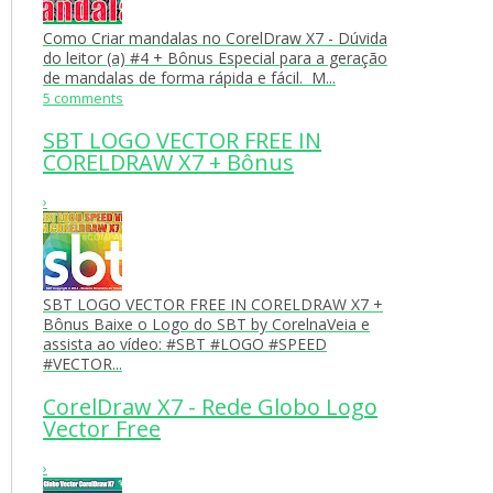
Como Criar mandalas no CorelDraw X7 - Dúvida
do leitor (a) #4 + Bônus Especial para a geração
de mandalas de forma rápida e fácil. M...
5 comments
SBT LOGO VECTOR FREE IN
CORELDRAW X7 + Bônus
›
SBT LOGO VECTOR FREE IN CORELDRAW X7 +
Bônus Baixe o Logo do SBT by CorelnaVeia e
assista ao vídeo: ‪#‎SBT‬ ‪#‎LOGO‬ ‪#‎SPEED‬
‪#‎VECTOR...
CorelDraw X7 - Rede Globo Logo
Vector Free
›