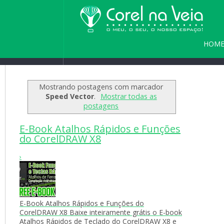
HOM
Home
/
Blog
/
Seja bem vindo(a) a
PARC
Mostrando postagens com marcador
Speed Vector
.
Mostrar todas as
postagens
E-Book Atalhos Rápidos e Funções
do CorelDRAW X8
›
E-Book Atalhos Rápidos e Funções do
CorelDRAW X8 Baixe inteiramente grátis o E-book
Atalhos Rápidos de Teclado do CorelDRAW X8 e