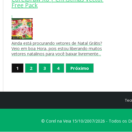
Free Pack
›
Ainda está procurando vetores de Natal Grátis?
Veio em boa Hora, pois estou liberando muitos
vetores natalinos para você baixar livremente...
1
2
3
4
Próximo
Tec
© Corel na Veia 15/10/2007/2026 - Todos os D