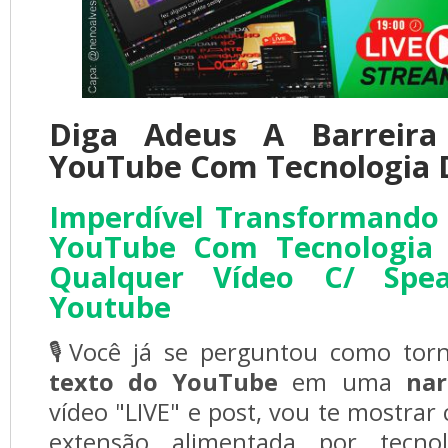
Diga Adeus A Barreir
YouTube Com Tecnologia 
Imperdível Transformando
YouTube Com Tecnologia 
Qualquer Vídeo C/ Spea
Youtube
🎙️Você já se perguntou como to
texto do YouTube
em uma 
nar
vídeo "LIVE" e post, vou te mostrar
extensão alimentada por tecnolo