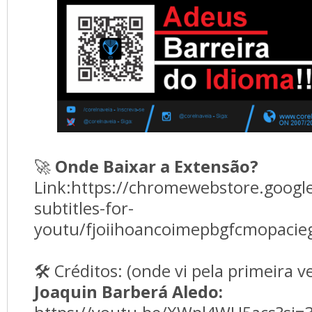
🚀
Onde Baixar a Extensão?
Link:https://chromewebstore.google
subtitles-for-
youtu/fjoiihoancoimepbgfcmopacie
🛠️ Créditos: (onde vi pela primeira v
Joaquin Barberá Aledo: