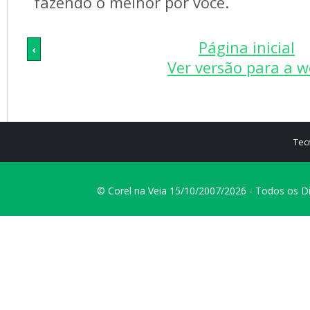
fazendo o melhor por você.
Página inicial
‹
Ver versão para a 
Tec
© Corel na Veia 15/10/2007/2026 - Todos os D