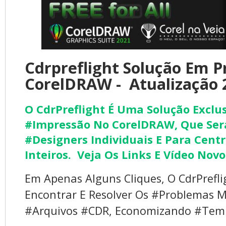
Cdrpreflight Solução Em 
CorelDRAW - Atualização 
O CdrPreflight É Uma Solução Exclu
#impressão No CorelDRAW, Que Será
#designers Individuais E Para Cent
Inteiros. Veja Os Links E Vídeo Nov
Em Apenas Alguns Cliques, O CdrPrefli
Encontrar E Resolver Os #problemas 
#arquivos #CDR, Economizando #temp