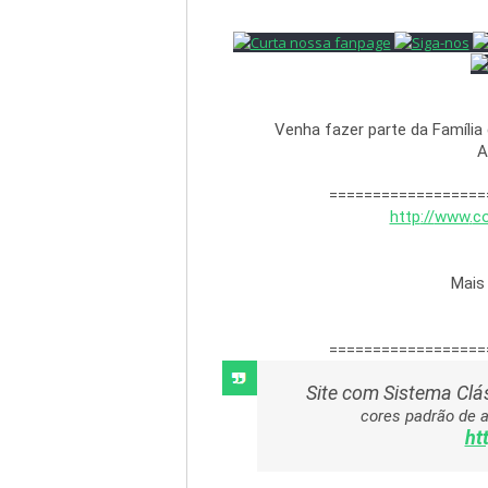
Venha fazer parte da Família
A
http
://
www
.
co
Mais
==================
Site com Sistema Clá
ht