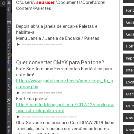
C:\Users\ 
seu user 
\Documents\Corel\Corel 
Content\Palettes
Fon
Gui
Depois abra a janela de encaixe Paletas e 
habilite-a.
Gui
Menu Janela / Janela de Encaixe / Paletas
► =================
Hotf
Imp
Quer converter CMYK para Pantone?
Este Site tem uma Ferramentas Fantástica para 
Intel
este fim!
https
://
www
.
ginifab
.
com
/
feeds
/
pms
/
cmyk
_
to
_
p
Loca
antone
.
php
► =================
Mac
Fonte da paleta: 
http
://
corelturk
.
blogspot
.
com
/
2012
/
12
/
coreldraw
Mult
-
icin
-
ral
-
renk
-
paleti
.
html
► =======================
NaV
Obs: Se você não possui o CorelDRAW 2019 fique 
tranquilo, pois funciona em versões anteriores 
Novi