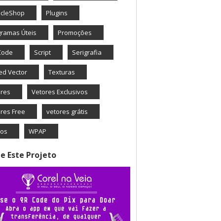
icleShop
Plugins
ramas Úteis
Promoções
Code
Script
Serigrafia
ed Vector
Texturas
ores
Vetores Exclusivos
res Free
vetores grátis
eos
WPAP
e Este Projeto