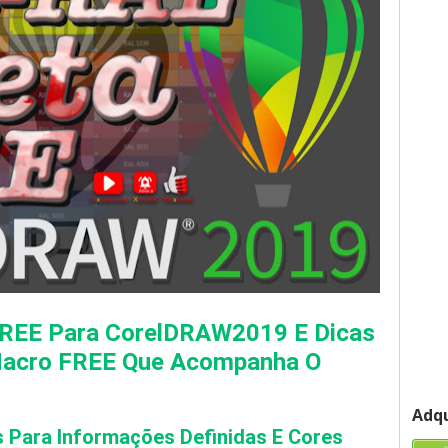
FREE Para CorelDRAW2019 E Dicas 
Macro FREE Que Acompanha O 
Adqu
Para Informações Definidas E Cores 