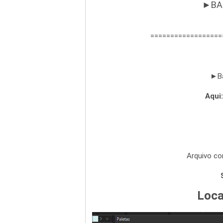
►BA
==================
►Ba
Aqui:
Arquivo c
Loca