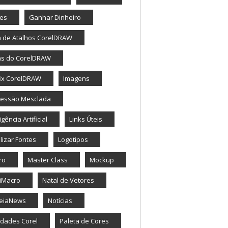
tes
Ganhar Dinheiro
a de Atalhos CorelDRAW
as do CorelDRAW
ix CorelDRAW
Imagens
ressão Mesclada
igência Artificial
Links Úteis
lizar Fontes
Logotipos
ro
Master Class
Mockup
iMacro
Natal de Vetores
eiaNews
Notícias
dades Corel
Paleta de Cores