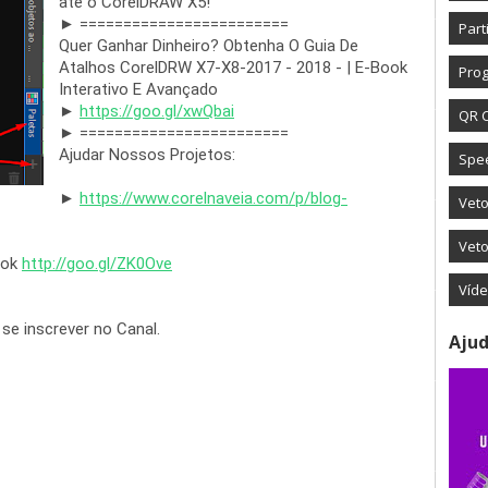
até o CorelDRAW X5!
► ========================
Part
Quer Ganhar Dinheiro? Obtenha O Guia De 
Atalhos CorelDRW X7-X8-2017 - 2018 - | E-Book 
Prog
Interativo E Avançado
► 
https
://
goo
.
gl
/
xwQbai
QR 
► ========================
Spe
► 
https
://
www
.
corelnaveia
.
com
/
p
/
blog
-
Vet
Veto
ok 
http
://
goo
.
gl
/
ZK0Ove
Víd
Ajud