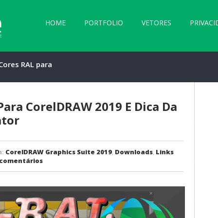
HOME
PORTFOLIO
VETORES
PRIVACI
 Cores RAL para
2019 e Dica da
rChartCreator
Para CorelDRAW 2019 E Dica Da 
ator
m:
CorelDRAW Graphics Suite 2019
,
Downloads
,
Links
comentários