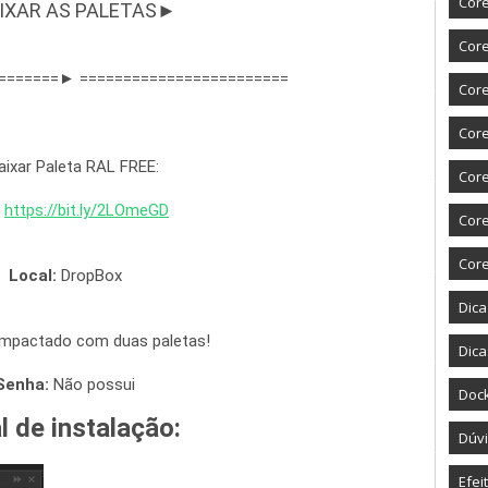
Core
IXAR AS PALETAS►
Core
=======► ========================
Core
Cor
ixar Paleta RAL FREE:
Cor
https
://
bit
.
ly
/
2LOmeGD
Cor
Cor
Local: 
DropBox
Dic
ompactado com duas paletas!
Dica
Senha:
 Não possui
Doc
l de instalação: 
Dúvi
Efei