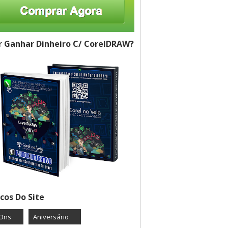
 Ganhar Dinheiro C/ CorelDRAW?
cos Do Site
Ons
Aniversário