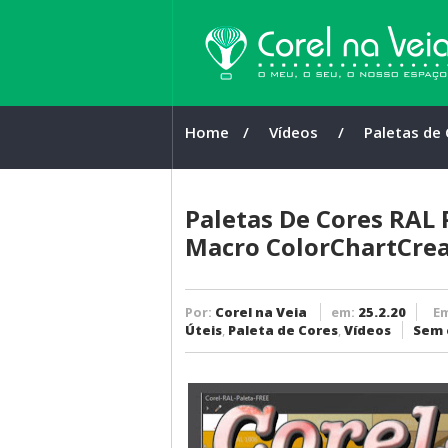
Home
/ 
Vídeos
/ 
Paletas de
CorelDRAW 
Macro Colo
Paletas De Cores RAL 
Macro ColorChartCre
Por:
Corel na Veia
em:
25.2.20
E
Úteis
,
Paleta de Cores
,
Vídeos
Sem 