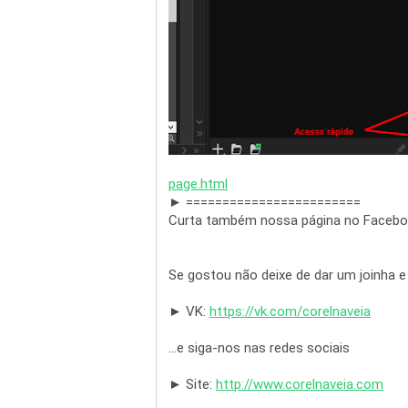
page
.
html
► ========================
Curta também nossa página no Facebo
► VK: 
https
://
vk
.
com
/
corelnaveia
...e siga-nos nas redes sociais

► Site: 
http
://
www
.
corelnaveia
.
com