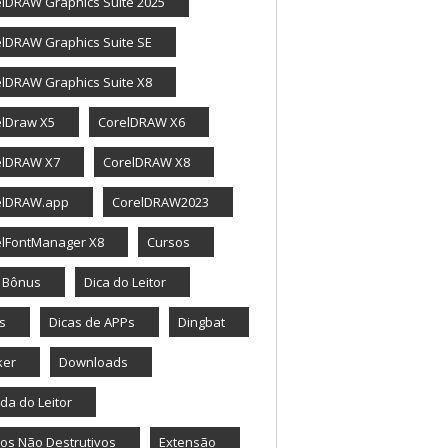
lDRAW Graphics Suite 2025
lDRAW Graphics Suite SE
lDRAW Graphics Suite X8
elDraw X5
CorelDRAW X6
elDRAW X7
CorelDRAW X8
elDRAW.app
CorelDRAW2023
elFontManager X8
Cursos
a Bônus
Dica do Leitor
s
Dicas de APPs
Dingbat
ker
Downloads
da do Leitor
tos Não Destrutivos
Extensão