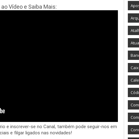
Apos
 ao Vídeo e Saiba Mais:
Arqu
Atal
Atua
Ban
Caix
Cale
Códi
Com
Como
io e inscrever-se no Canal, também pode seguir-nos em 
Con
ais e filgar ligados nas novidades!