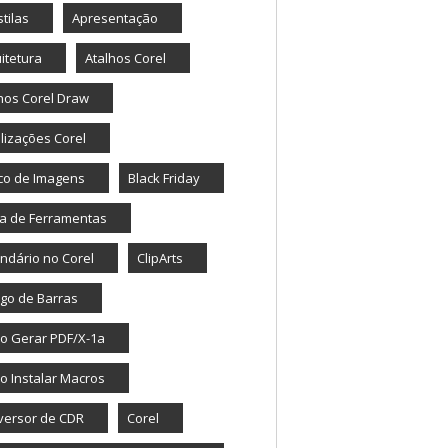
tilas
Apresentação
itetura
Atalhos Corel
hos Corel Draw
lizações Corel
co de Imagens
Black Friday
a de Ferramentas
ndário no Corel
ClipArts
go de Barras
o Gerar PDF/X-1a
 Instalar Macros
versor de CDR
Corel