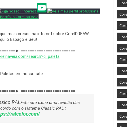
Core
Core
Core
 que mais cresce na internet sobre CorelDREAW.
Cor
qui o Espaço é Seu!
Core
relnaveia
.
com
/
search
?
q
=
paleta
Core
Core
 Paletas em nosso site:
Core
=======► ========================
Core
ssico RAL
Este site exibe uma revisão das 
Core
cores padrão de acordo com o sistema Classic RAL.: 
tps
://
ralcolor
.
com
/
Core