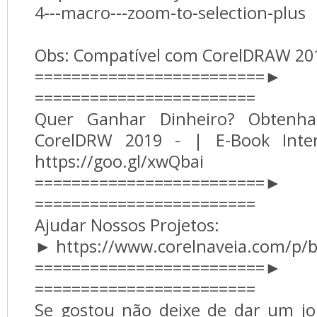
4---macro---zoom-to-selection-plus
Obs: Compatível com CorelDRAW 20
=========================► 
========================
Quer Ganhar Dinheiro? Obtenha
CorelDRW 2019 - | E-Book Inte
https://goo.gl/xwQbai
=========================► 
========================
Ajudar Nossos Projetos:
► https://www.corelnaveia.com/p/b
=========================► 
========================
Se gostou não deixe de dar um joi