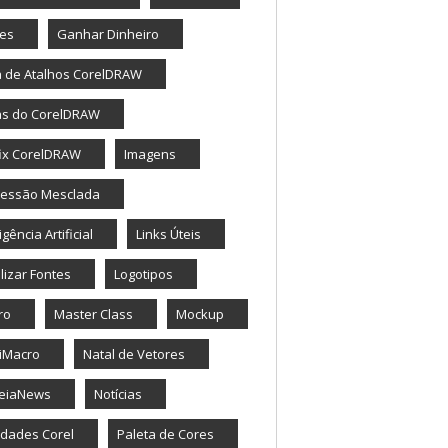
tes
Ganhar Dinheiro
a de Atalhos CorelDRAW
as do CorelDRAW
ix CorelDRAW
Imagens
ressão Mesclada
igência Artificial
Links Úteis
lizar Fontes
Logotipos
ro
Master Class
Mockup
iMacro
Natal de Vetores
eiaNews
Notícias
dades Corel
Paleta de Cores