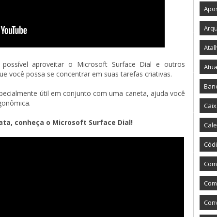
Apos
Arqu
Atal
ossível aproveitar o Microsoft Surface Dial e outros 
Atua
ue você possa se concentrar em suas tarefas criativas.
Ban
pecialmente útil em conjunto com uma caneta, ajuda você 
rgonômica.
Caix
ata, conheça o Microsoft Surface Dial!
Cale
Códi
Com
Como
Con