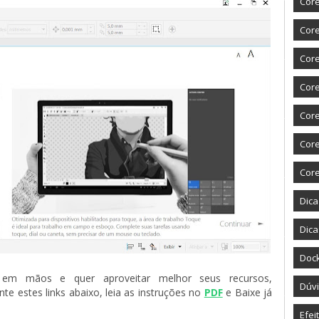
Core
Core
Core
Cor
Cor
Cor
Cor
Dic
Dica
Doc
em mãos e quer aproveitar melhor seus recursos, 
Dúvi
 estes links abaixo, leia as instruções no
PDF
e Baixe já 
Efei