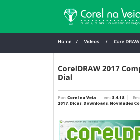
Home
/ 
Vídeos
/ 
CorelDRAW
Complemen
Surface Dia
CorelDRAW 2017 Comp
Dial
Por:
Corel na Veia
em:
3.4.18
Em
2017
,
Dicas
,
Downloads
,
Novidades Co