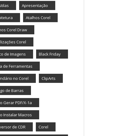
tilas
Apresentação
itetura
Atalhos Corel
hos Corel Draw
lizações Corel
co de Imagens
Black Friday
a de Ferramentas
ndário no Corel
ClipArts
go de Barras
o Gerar PDF/X-1a
 Instalar Macros
versor de CDR
Corel