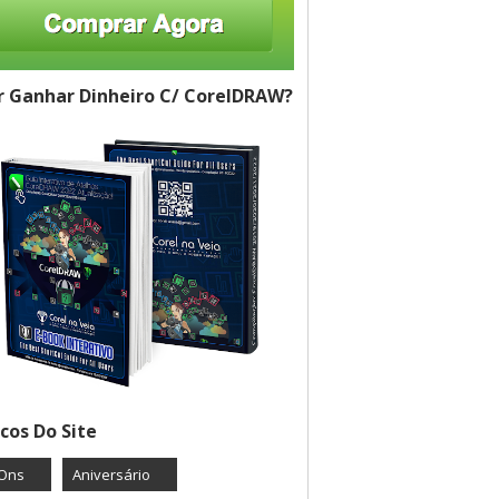
 Ganhar Dinheiro C/ CorelDRAW?
cos Do Site
Ons
Aniversário