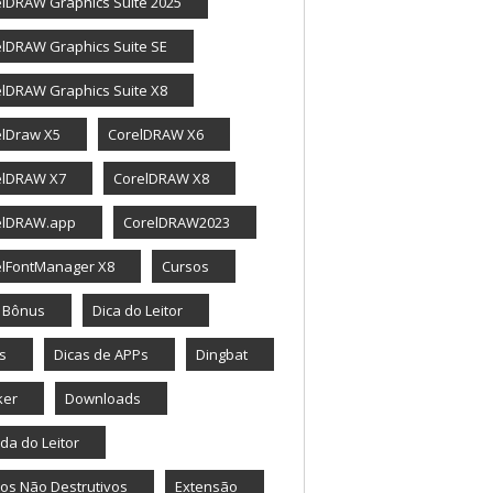
lDRAW Graphics Suite 2025
lDRAW Graphics Suite SE
lDRAW Graphics Suite X8
elDraw X5
CorelDRAW X6
elDRAW X7
CorelDRAW X8
elDRAW.app
CorelDRAW2023
elFontManager X8
Cursos
a Bônus
Dica do Leitor
s
Dicas de APPs
Dingbat
ker
Downloads
da do Leitor
tos Não Destrutivos
Extensão