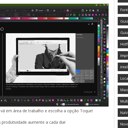
Fon
Gui
Gui
Hotf
Imp
Intel
Loca
Mac
Mult
 vá em área de trabalho e escolha a opção Toque!
NaV
a produtividade aumente a cada dia!
Novi