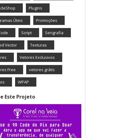
icleShop
Plugins
ramas Úteis
Promoções
Code
Script
Serigrafia
ed Vector
Texturas
ores
Vetores Exclusivos
res Free
vetores grátis
eos
WPAP
e Este Projeto