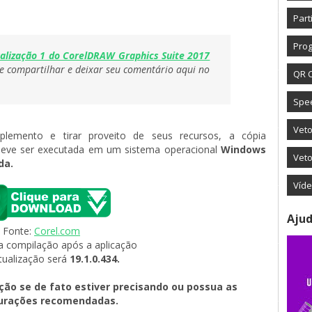
Part
Prog
alização 1 do CorelDRAW Graphics Suite 2017
de compartilhar e deixar seu comentário aqui no 
QR 
Spe
Vet
lemento e tirar proveito de seus recursos, a cópia 
eve ser executada em um sistema operacional 
Windows
Veto
da.
Víd
Ajud
Fonte: 
Corel
.
com
 compilação após a aplicação 
tualização será 
19.1.0.434.
ção se de fato estiver precisando ou possua as
urações recomendadas.