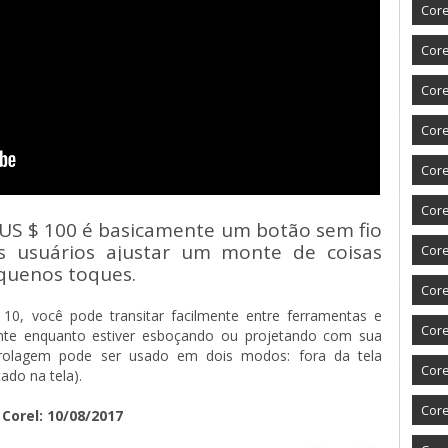
Core
Core
Core
Cor
Core
Core
 US $ 100 é basicamente um botão sem fio
 usuários ajustar um monte de coisas
Core
quenos toques.
Core
, você pode transitar facilmente entre ferramentas e 
Core
te enquanto estiver esboçando ou projetando com sua
 rolagem pode ser usado em dois modos: fora da tela
Core
ado na tela).
Core
Corel: 10/08/2017