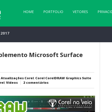
HOME
PORTFOLIO
VETORES
PRIVACI
 2017
to Microsoft
l
lemento Microsoft Surface 
:
Atualizações Corel
,
Corel CorelDRAW Graphics Suite
rel
,
Vídeos
2 comentários