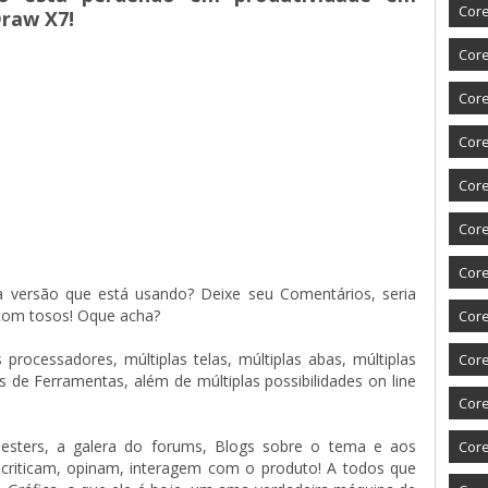
Core
Draw X7!
Core
Core
Cor
Core
Core
Core
 na versão que está usando? Deixe seu Comentários, seria
 com tosos! Oque acha?
Core
processadores, múltiplas telas, múltiplas abas, múltiplas
Core
s de Ferramentas, além de múltiplas possibilidades on line
Core
Testers, a galera do forums, Blogs sobre o tema e aos
Core
criticam, opinam, interagem com o produto! A todos que