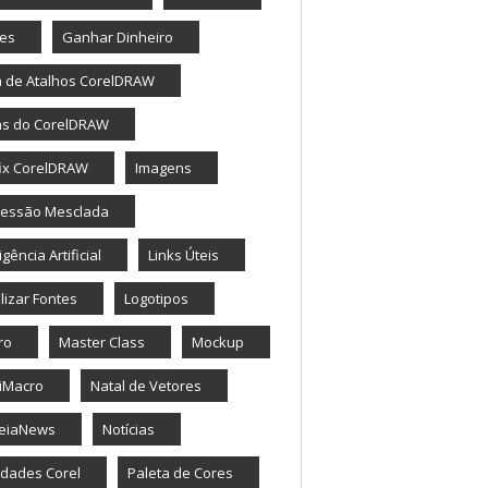
tes
Ganhar Dinheiro
a de Atalhos CorelDRAW
as do CorelDRAW
ix CorelDRAW
Imagens
ressão Mesclada
igência Artificial
Links Úteis
lizar Fontes
Logotipos
ro
Master Class
Mockup
iMacro
Natal de Vetores
eiaNews
Notícias
dades Corel
Paleta de Cores