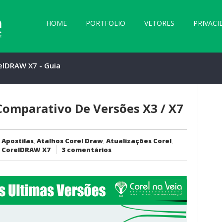
HOME
PORTFOLIO
VETORES
PRIVACI
elDRAW X7 - Guia
parativo de Versões
 X7
Comparativo De Versões X3 / X7
:
Apostilas
,
Atalhos Corel Draw
,
Atualizações Corel
,
,
CorelDRAW X7
3 comentários