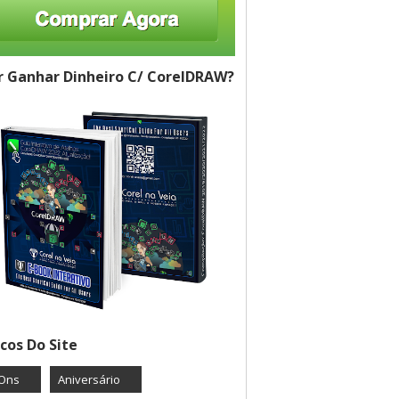
 Ganhar Dinheiro C/ CorelDRAW?
cos Do Site
Ons
Aniversário