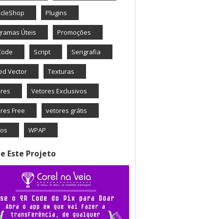
icleShop
Plugins
ramas Úteis
Promoções
Code
Script
Serigrafia
ed Vector
Texturas
ores
Vetores Exclusivos
res Free
vetores grátis
eos
WPAP
e Este Projeto