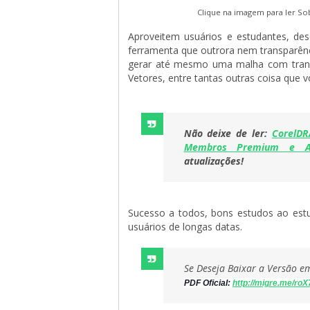
Clique na imagem para ler So
Aproveitem usuários e estudantes, de
ferramenta que outrora nem transparênc
gerar até mesmo uma malha com transpa
Vetores, entre tantas outras coisa que v
Não deixe de ler:
CorelDR
Membros Premium e As
atualizações!
Sucesso a todos, bons estudos ao est
usuários de longas datas.
Se Deseja Baixar a Versão 
PDF Oficial: 
http
://
migre
.
me
/
roX