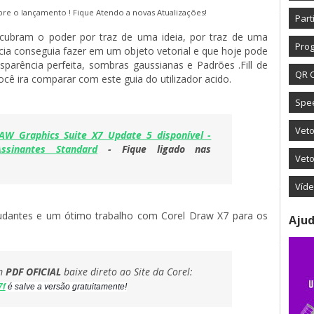
bre o lançamento ! Fique Atendo a novas Atualizações!
Part
scubram o poder por traz de uma ideia, por traz de uma
Prog
ia conseguia fazer em um objeto vetorial e que hoje pode
rência perfeita, sombras gaussianas e Padrões .Fill de
QR 
ocê ira comparar com este guia do utilizador acido.
Spe
Vet
AW Graphics Suite X7 Update 5 disponível -
sinantes Standard
- Fique ligado nas
Veto
Víd
udantes e um ótimo trabalho com Corel Draw X7 para os
Ajud
em
PDF OFICIAL
baixe direto ao Site da Corel:
7f
é salve a versão gratuitamente!