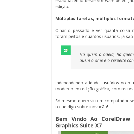
estão fazendo deste Software de edição
edição.
Múltiplas tarefas, múltiplos formato
Olhar o passado e ver quanta coisa 
foram peitos e quantos usuários, já sã
Há quem o odeia, há quem
quem o ame e o respeite co
Independendo a idade, usuários no m
moderno em edição gráfica, com recurso
Só mesmo quem viu um computador sem 
o que digo sobre inovação!
Bem Vindo Ao CorelDraw X
Graphics Suite X7