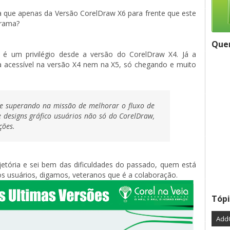
ia que apenas da Versão CorelDraw X6 para frente que este
grama?
Quer
á é um privilégio desde a versão do CorelDraw X4. Já a
a acessível na versão X4 nem na X5, só chegando e muito
se superando na missão de melhorar o fluxo de
e designs gráfico usuários não só do CorelDraw,
ções.
tória e sei bem das dificuldades do passado, quem está
 usuários, digamos, veteranos que é a colaboração.
Tópi
Add