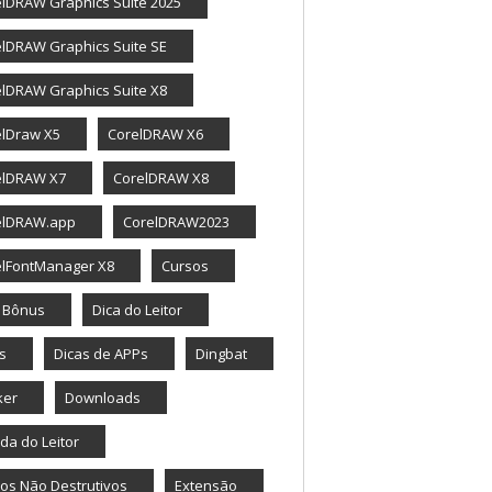
lDRAW Graphics Suite 2025
lDRAW Graphics Suite SE
lDRAW Graphics Suite X8
elDraw X5
CorelDRAW X6
elDRAW X7
CorelDRAW X8
elDRAW.app
CorelDRAW2023
elFontManager X8
Cursos
a Bônus
Dica do Leitor
s
Dicas de APPs
Dingbat
ker
Downloads
da do Leitor
tos Não Destrutivos
Extensão