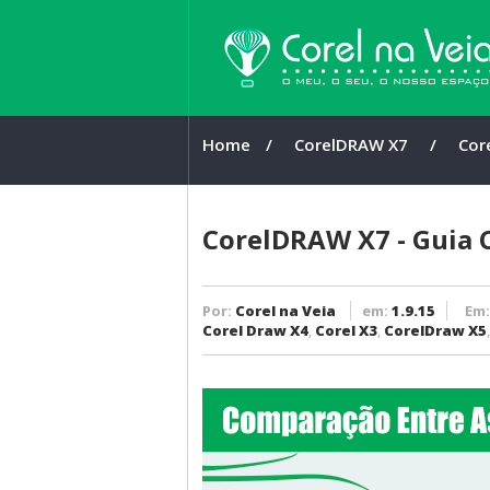
Home
/
CorelDRAW X7
/
Cor
Com
X3 /
CorelDRAW X7 - Guia 
Por:
Corel na Veia
em:
1.9.15
Em
Corel Draw X4
,
Corel X3
,
CorelDraw X5