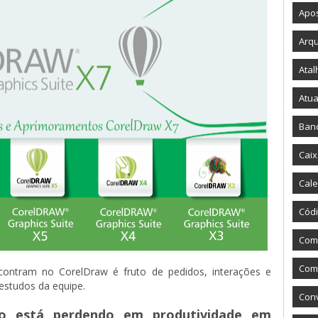
Apos
Arqu
Atal
Atua
Ban
Caix
Cale
Códi
Com
Como
contram no CorelDraw é fruto de pedidos, interações e
 estudos da equipe.
Con
o está perdendo em produtividade em