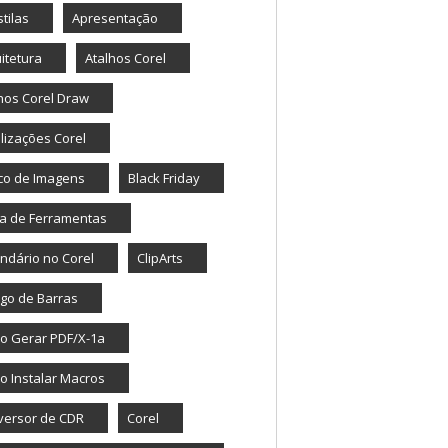
tilas
Apresentação
itetura
Atalhos Corel
hos Corel Draw
lizações Corel
co de Imagens
Black Friday
a de Ferramentas
ndário no Corel
ClipArts
go de Barras
o Gerar PDF/X-1a
 Instalar Macros
versor de CDR
Corel