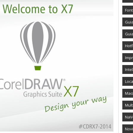
Fon
Gui
Gui
Hotf
Imp
Intel
Loca
Mac
Mult
NaV
Novi