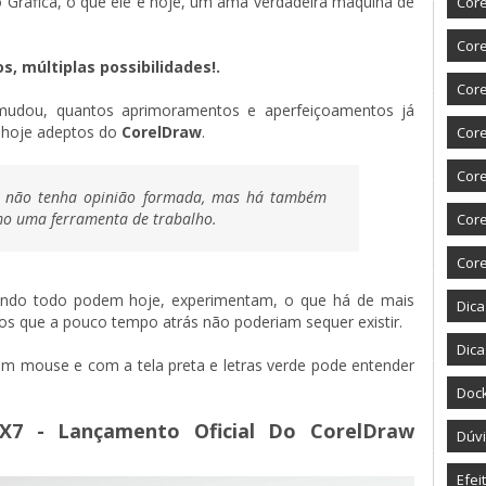
 Gráfica, o que ele é hoje, um ama verdadeira máquina de
Core
Core
s, múltiplas possibilidades!.
Core
mudou, quantos aprimoramentos e aperfeiçoamentos já
o hoje adeptos do
CorelDraw
.
Cor
Cor
 não tenha opinião formada, mas há também
mo uma ferramenta de trabalho.
Cor
Cor
undo todo podem hoje, experimentam, o que há de mais
Dic
s que a pouco tempo atrás não poderiam sequer existir.
Dica
mouse e com a tela preta e letras verde pode entender
Doc
7 - Lançamento Oficial Do CorelDraw
Dúvi
Efei