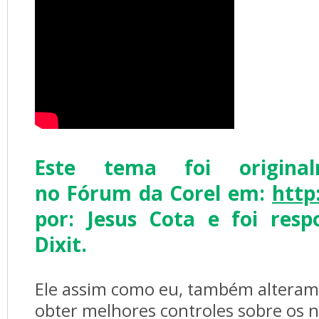
Este tema foi origina
no Fórum da Corel em:
http
por: Jesus Cota e foi res
Dixit.
Ele assim como eu, também alteramo
obter melhores controles sobre os n