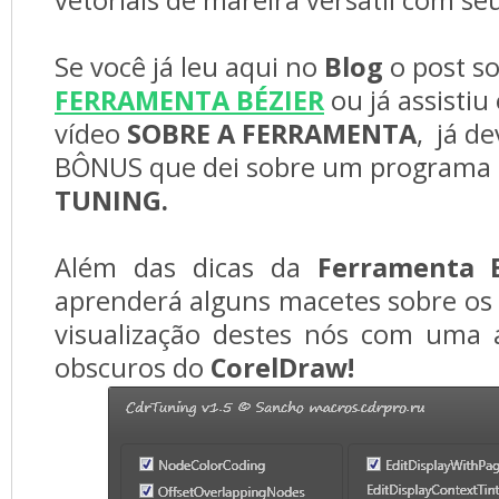
vetoriais de mareira versátil com se
Se você já leu aqui no
Blog
o post s
FERRAMENTA BÉZIER
ou já assisti
vídeo
SOBRE A FERRAMENTA
, já de
BÔNUS que dei sobre um programa
TUNING.
Além das dicas da
Ferramenta B
aprenderá alguns macetes sobre os
visualização destes nós com uma a
obscuros do
CorelDraw!