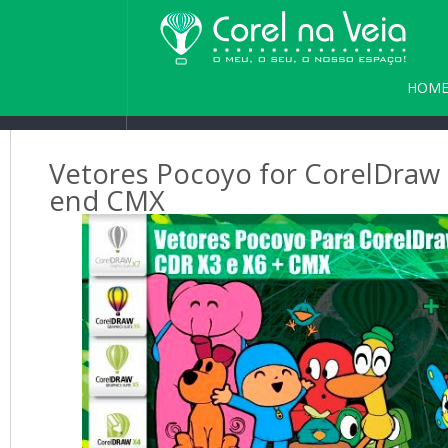
HOM
PARC
Vetores Pocoyo for CorelDraw 
end CMX