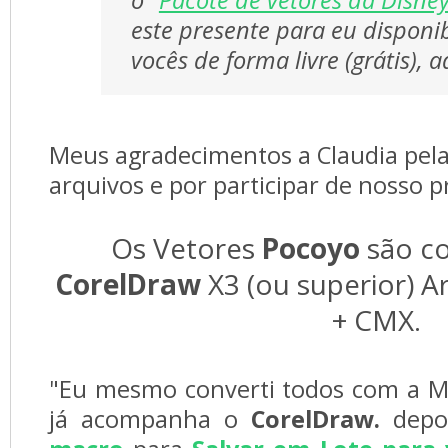
o "
Pacote de vetores da Disne
este presente para eu disponib
vocês de forma livre (grátis), a
Meus agradecimentos a Claudia pela
arquivos e por participar de nosso p
Os Vetores
Pocoyo
são c
CorelDraw
X3 (ou superior) A
+ CMX.
"Eu mesmo converti todos com a M
já acompanha o
CorelDraw.
depoi