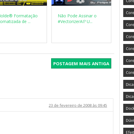
Core
Core
olde® Formatação
Não Pode Assinar o
omatizada de ...
#VectorizerAI? U...
Core
Cor
Cor
Cor
POSTAGEM MAIS ANTIGA
Cor
Dic
Dica
23 de fevereiro de 2008 às 09:45
Doc
Dúvi
Efei