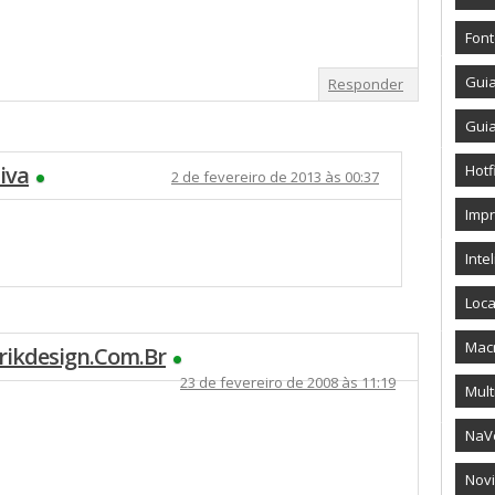
Fon
Gui
Responder
Gui
iva
Hotf
2 de fevereiro de 2013 às 00:37
Imp
Intel
Loca
Mac
erikdesign.com.br
23 de fevereiro de 2008 às 11:19
Mult
NaV
Novi