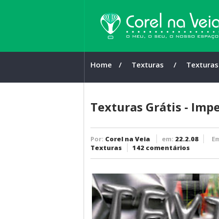
Home
/
Texturas
/
Texturas 
Imperdív
Textura
Texturas Grátis - Imp
Por:
Corel na Veia
em:
22.2.08
E
Texturas
142 comentários