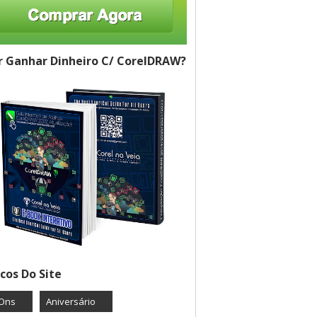
 Ganhar Dinheiro C/ CorelDRAW?
cos Do Site
Ons
Aniversário