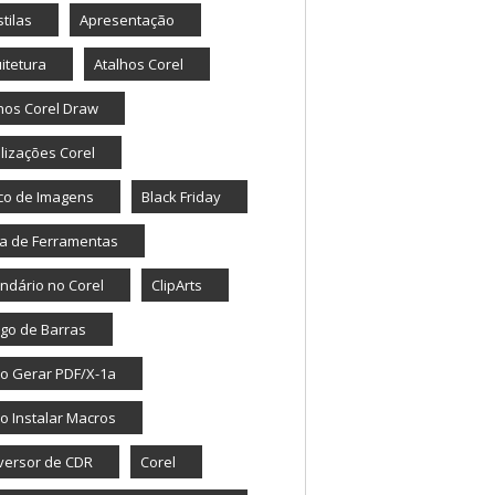
tilas
Apresentação
itetura
Atalhos Corel
hos Corel Draw
lizações Corel
co de Imagens
Black Friday
a de Ferramentas
ndário no Corel
ClipArts
go de Barras
o Gerar PDF/X-1a
 Instalar Macros
versor de CDR
Corel