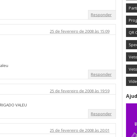
Part
Responder
Prog
25 de fevereiro de 2008 às 15:09
QR 
Spe
Vet
valeu
Veto
Responder
Víd
25 de fevereiro de 2008 às 19:59
Ajud
BRIGADO VALEU
Responder
25 de fevereiro de 2008 às 20:01