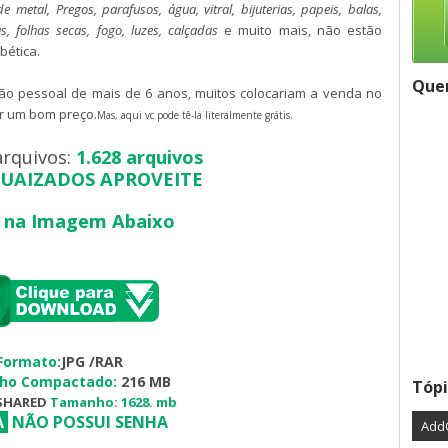
e metal, Pregos, parafusos, água, vitral, bijuterias, papeis, balas,
s, folhas secas, fogo, luzes, calçadas
e muito mais, não estão
bética.
Quer
ção pessoal de mais de 6 anos, muitos colocariam a venda no
or um bom preço.
Mas, aqui vc pode tê-la literalmente grátis.
arquivos:
1.628 arquivos
TUAIZADOS APROVEITE
e na Imagem Abaixo
Formato:
JPG /RAR
ho Compactado:
216 MB
Tópi
SHARED
Tamanho:
1628. mb
A
:
NÃO POSSUI SENHA
Add