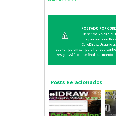
POSTADO POR
CORE
Elieser da Silveira ou
dos pioneiros no Bras
CorelDraw. Usuário a
seu tempo em compartilhar seu conhec
Design Gráfico, arte finalista, marido,
Posts Relacionados