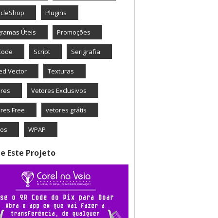
icleShop
Plugins
ramas Úteis
Promoções
Code
Script
Serigrafia
ed Vector
Texturas
ores
Vetores Exclusivos
res Free
vetores grátis
eos
WPAP
e Este Projeto