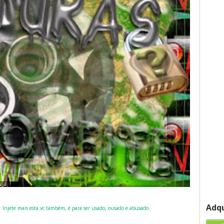
g
Adqu
Injete mais esta vc também, é para ser usado, ousado e abusado.