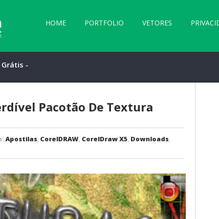
HOME
PORTFOLIO
VETORES
PRIVACI
Grátis -
el Pacotão de
erdível Pacotão De Textura
m:
Apostilas
,
CorelDRAW
,
CorelDraw X5
,
Downloads
,