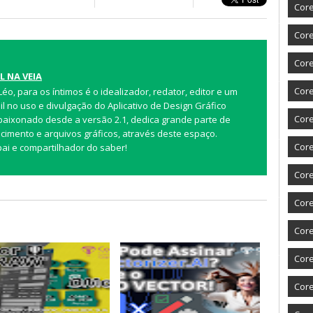
Core
Core
Core
L NA VEIA
Cor
 Léo, para os íntimos é o idealizador, redator, editor e um
il no uso e divulgação do Aplicativo de Design Gráfico
Core
paixonado desde a versão 2.1, dedica grande parte de
imento e arquivos gráficos, através deste espaço.
Core
 pai e compartilhador do saber!
Core
Core
Core
Core
Core