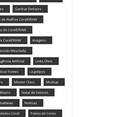
tes
Ganhar Dinheiro
a de Atalhos CorelDRAW
as do CorelDRAW
ix CorelDRAW
Imagens
ressão Mesclada
igência Artificial
Links Úteis
lizar Fontes
Logotipos
ro
Master Class
Mockup
iMacro
Natal de Vetores
eiaNews
Notícias
dades Corel
Paleta de Cores