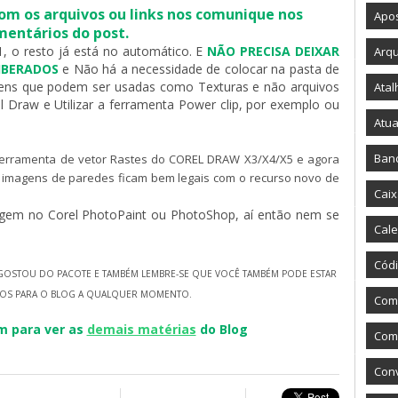
m os arquivos ou links nos comunique nos
Apos
entários do post.
 o resto já está no automático. E
NÃO PRECISA DEIXAR
Arqu
LIBERADOS
e Não há a necessidade de colocar na pasta de
gens que podem ser usadas como Texturas e não arquivos
Atal
l Draw e Utilizar a ferramenta Power clip, por exemplo ou
Atua
Ban
 ferramenta de vetor Rastes do COREL DRAW X3/X4/X5 e agora
as imagens de
paredes ficam bem legais com o recurso novo de
Caix
gem no Corel PhotoPaint ou PhotoShop, aí então nem se
Cale
Códi
GOSTOU DO PACOTE E TAMBÉM LEMBRE-SE QUE VOCÊ TAMBÉM PODE ESTAR
OS PARA O BLOG A QUALQUER MOMENTO.
Com
m para ver as
demais matérias
do Blog
Como
Con