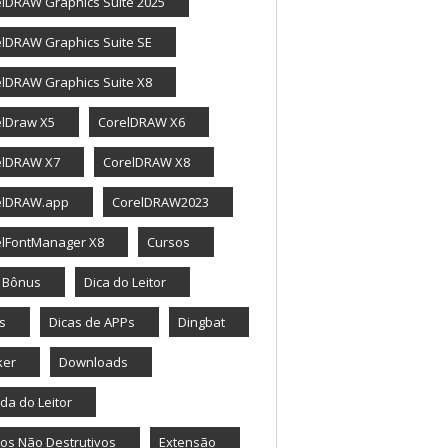
lDRAW Graphics Suite 2025
lDRAW Graphics Suite SE
lDRAW Graphics Suite X8
elDraw X5
CorelDRAW X6
elDRAW X7
CorelDRAW X8
elDRAW.app
CorelDRAW2023
elFontManager X8
Cursos
a Bônus
Dica do Leitor
s
Dicas de APPs
Dingbat
ker
Downloads
da do Leitor
tos Não Destrutivos
Extensão