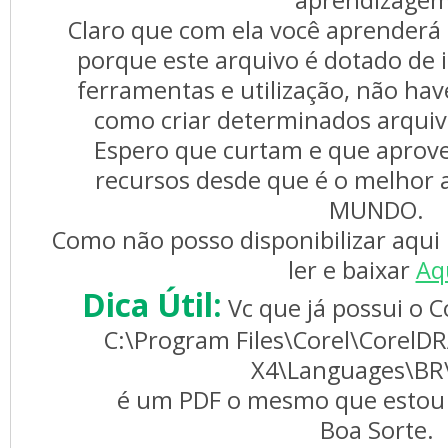
aprendizagem
Claro que com ela você aprenderá 
porque este arquivo é dotado de 
ferramentas e utilização, não ha
como criar determinados arquiv
Espero que curtam e que aprov
recursos desde que é o melhor a
MUNDO.
Como não posso disponibilizar aqui 
ler e baixar
Aq
Dica Útil:
Vc que já possui o C
C:\Program Files\Corel\CorelD
X4\Languages\BR
é um PDF o mesmo que estou d
Boa Sorte.