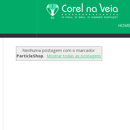
HOM
Home
/
Blog
/
Seja bem vindo(a) a
PARC
Nenhuma postagem com o marcador
ParticleShop
.
Mostrar todas as postagens