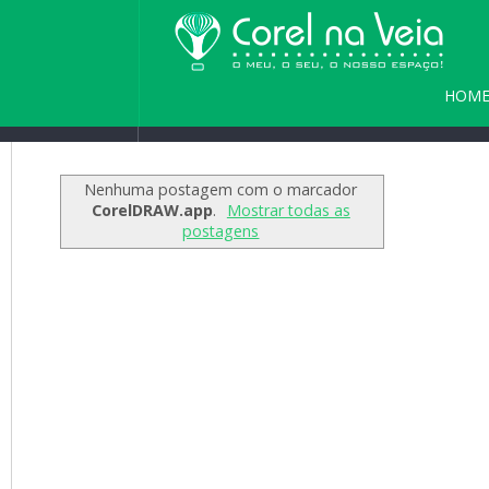
HOM
Home
/
Blog
/
Seja bem vindo(a) a
PARC
Nenhuma postagem com o marcador
CorelDRAW.app
.
Mostrar todas as
postagens