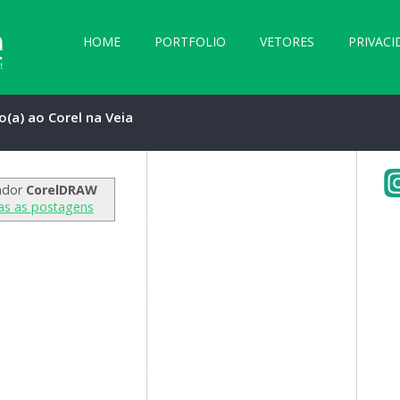
HOME
PORTFOLIO
VETORES
PRIVACI
o(a) ao Corel na Veia
ador
CorelDRAW
as as postagens