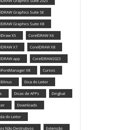
lDRAW Graphics Suite 2025
lDRAW Graphics Suite SE
lDRAW Graphics Suite X8
elDraw X5
CorelDRAW X6
elDRAW X7
CorelDRAW X8
elDRAW.app
CorelDRAW2023
elFontManager X8
Cursos
a Bônus
Dica do Leitor
s
Dicas de APPs
Dingbat
ker
Downloads
da do Leitor
tos Não Destrutivos
Extensão