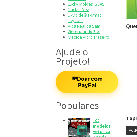
Lucky Moldes ISCAS
Núcleo Dev
D-Molde® Format
Layouts
Quer
Vida Real da Sam
Gerenciando Blog
Medida Vidro Traseiro
Ajude o
Projeto!
💸Doar com
PayPal
Populares
Tópi
100
modelos
Add
vetoriza
dos de