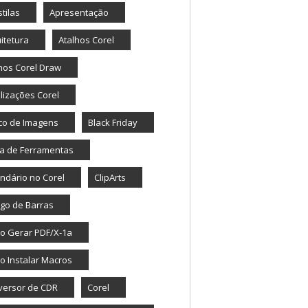
tilas
Apresentação
itetura
Atalhos Corel
hos Corel Draw
lizações Corel
co de Imagens
Black Friday
a de Ferramentas
ndário no Corel
ClipArts
go de Barras
o Gerar PDF/X-1a
 Instalar Macros
versor de CDR
Corel