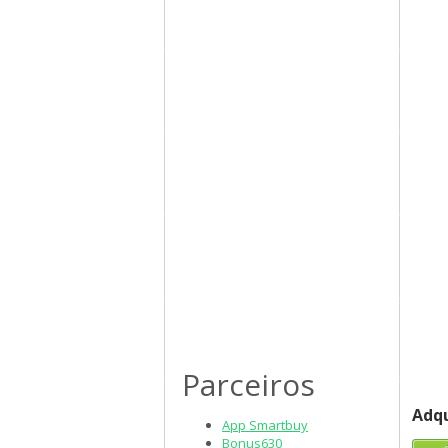
Parceiros
Adqu
App Smartbuy
Bonus630