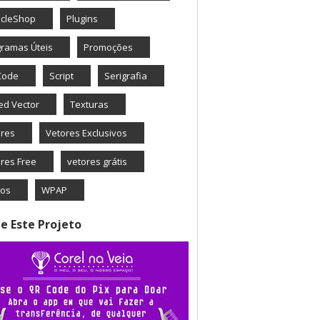
icleShop
Plugins
ramas Úteis
Promoções
Code
Script
Serigrafia
ed Vector
Texturas
ores
Vetores Exclusivos
res Free
vetores grátis
eos
WPAP
e Este Projeto