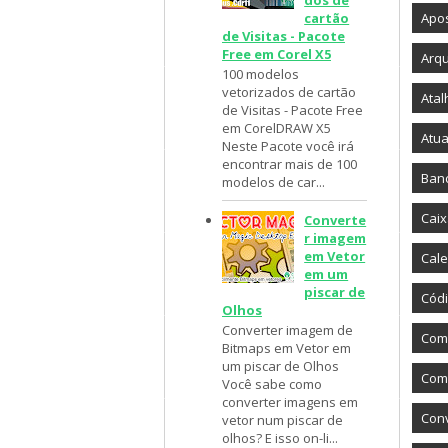
cartão
Apos
de Visitas - Pacote
Free em Corel X5
Arqu
100 modelos
vetorizados de cartão
Atal
de Visitas - Pacote Free
em CorelDRAW X5
Atua
Neste Pacote você irá
encontrar mais de 100
Ban
modelos de car...
Caix
Converte
r imagem
em Vetor
Cale
em um
piscar de
Códi
Olhos
Converter imagem de
Com
Bitmaps em Vetor em
um piscar de Olhos
Como
Você sabe como
converter imagens em
Con
vetor num piscar de
olhos? E isso on-li...