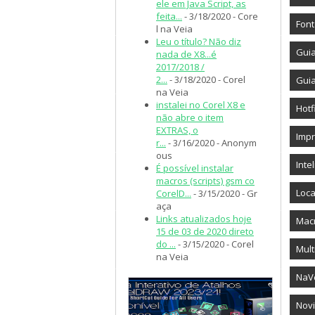
ele em Java Script, as
feita...
- 3/18/2020
- Core
Fon
l na Veia
Leu o título? Não diz
Gui
nada de X8...é
2017/2018 /
2...
- 3/18/2020
- Corel
Gui
na Veia
instalei no Corel X8 e
Hotf
não abre o item
EXTRAS, o
Imp
r...
- 3/16/2020
- Anonym
ous
Intel
É possível instalar
macros (scripts) gsm co
Loca
CorelD...
- 3/15/2020
- Gr
aça
Links atualizados hoje
Mac
15 de 03 de 2020 direto
do ...
- 3/15/2020
- Corel
Mult
na Veia
NaV
Novi