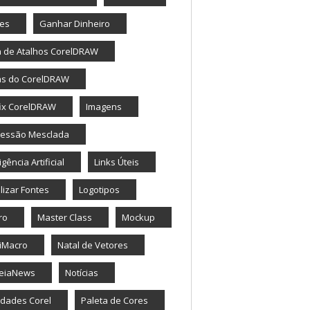
tes
Ganhar Dinheiro
a de Atalhos CorelDRAW
as do CorelDRAW
ix CorelDRAW
Imagens
ressão Mesclada
igência Artificial
Links Úteis
lizar Fontes
Logotipos
ro
Master Class
Mockup
iMacro
Natal de Vetores
eiaNews
Notícias
dades Corel
Paleta de Cores