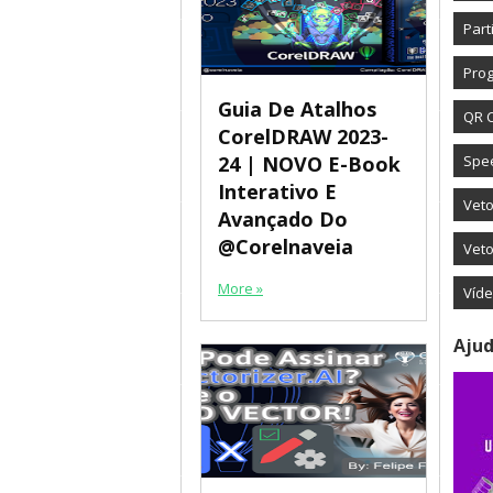
Part
Prog
Guia De Atalhos
QR 
CorelDRAW 2023-
24 | NOVO E-Book
Spe
Interativo E
Vet
Avançado Do
@corelnaveia
Veto
More »
Víd
Ajud