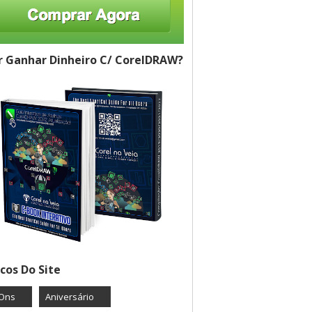
 Ganhar Dinheiro C/ CorelDRAW?
cos Do Site
Ons
Aniversário