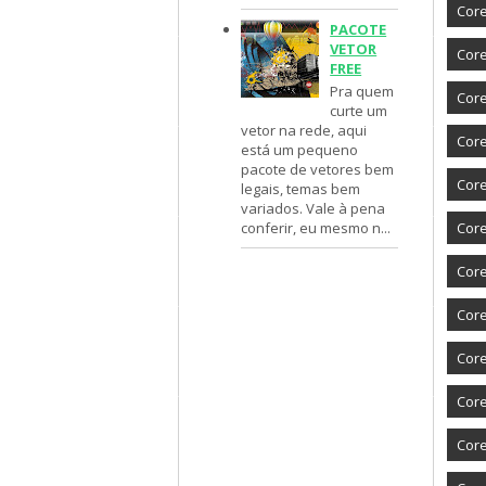
Core
PACOTE
VETOR
Core
FREE
Pra quem
Core
curte um
vetor na rede, aqui
Cor
está um pequeno
pacote de vetores bem
Core
legais, temas bem
variados. Vale à pena
conferir, eu mesmo n...
Core
Core
Core
Core
Core
Core