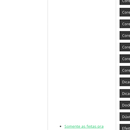
Core
Core
Core
Cor
Cor
Cor
Cor
Dic
Dica
Doc
Dúvi
Somente as feitas pra
Efei