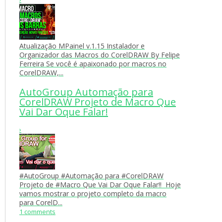
Atualização MPainel v.1.15 Instalador e
Organizador das Macros do CorelDRAW By Felipe
Ferreira Se você é apaixonado por macros no
CorelDRAW,...
AutoGroup Automação para
CorelDRAW Projeto de Macro Que
Vai Dar Oque Falar!
›
#AutoGroup #Automação para #CorelDRAW
Projeto de #Macro Que Vai Dar Oque Falar!! Hoje
vamos mostrar o projeto completo da macro
para CorelD...
1 comments