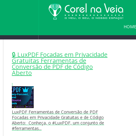
HOM
Home
/
Blog
/
Seja bem vindo(a) a
PARC
🔒 LuxPDF Focadas em Privacidade
Gratuitas Ferramentas de
Conversão de PDF de Código
Aberto
›
LuxPDF Ferramentas de Conversão de PDF
Focadas em Privacidade Gratuitas e de Código
Aberto: Conheça, o #LuxPDF, um conjunto de
#ferramentas...