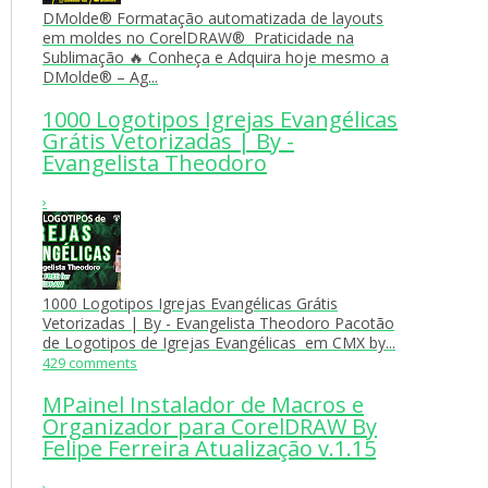
DMolde® Formatação automatizada de layouts
em moldes no CorelDRAW® Praticidade na
Sublimação 🔥 Conheça e Adquira hoje mesmo a
DMolde® – Ag...
1000 Logotipos Igrejas Evangélicas
Grátis Vetorizadas | By -
Evangelista Theodoro
›
1000 Logotipos Igrejas Evangélicas Grátis
Vetorizadas | By - Evangelista Theodoro Pacotão
de Logotipos de Igrejas Evangélicas em CMX by...
429 comments
MPainel Instalador de Macros e
Organizador para CorelDRAW By
Felipe Ferreira Atualização v.1.15
›