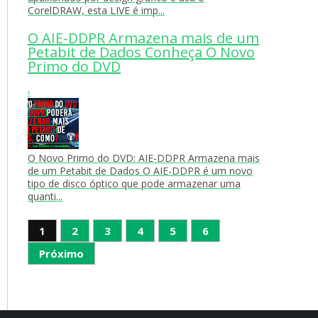
CorelDRAW, esta LIVE é imp...
O AIE-DDPR Armazena mais de um
Petabit de Dados Conheça O Novo
Primo do DVD
›
O Novo Primo do DVD: AIE-DDPR Armazena mais
de um Petabit de Dados O AIE-DDPR é um novo
tipo de disco óptico que pode armazenar uma
quanti...
1
2
3
4
5
6
Próximo