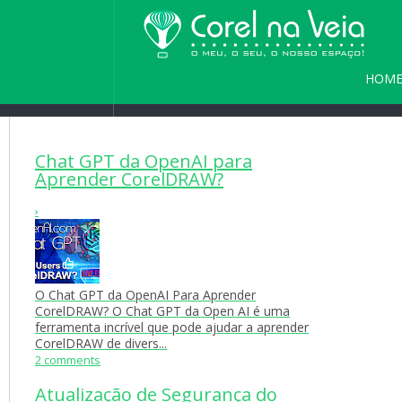
HOM
Home
/
Blog
/
Seja bem vindo(a) a
PARC
Chat GPT da OpenAI para
Aprender CorelDRAW?
›
O Chat GPT da OpenAI Para Aprender
CorelDRAW? O Chat GPT da Open AI é uma
ferramenta incrível que pode ajudar a aprender
CorelDRAW de divers...
2 comments
Atualização de Segurança do