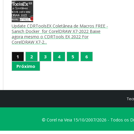
Update CDRToolsEX Coletânea de Macros FREE -
Sanich Docker for CorelDRAW X7-2022 Baixe
agora mesmo o CDRTools EX 2022 For
CorelDRAW X7-2...
1
2
3
4
5
6
Próximo
Tec
© Corel na Veia 15/10/2007/2026 - Todos os D