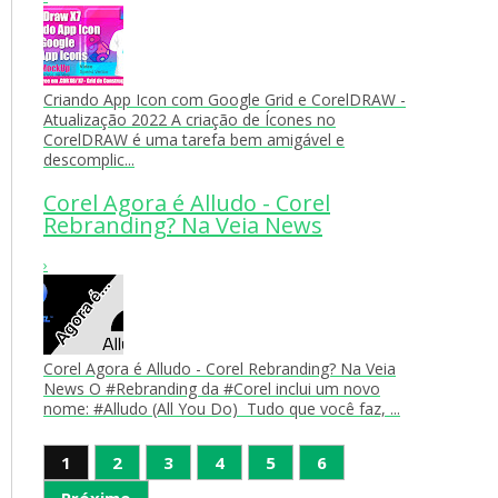
Criando App Icon com Google Grid e CorelDRAW -
Atualização 2022 A criação de Ícones no
CorelDRAW é uma tarefa bem amigável e
descomplic...
Corel Agora é Alludo - Corel
Rebranding? Na Veia News
›
Corel Agora é Alludo - Corel Rebranding? Na Veia
News O #Rebranding da #Corel inclui um novo
nome: #Alludo (All You Do) Tudo que você faz, ...
1
2
3
4
5
6
Próximo