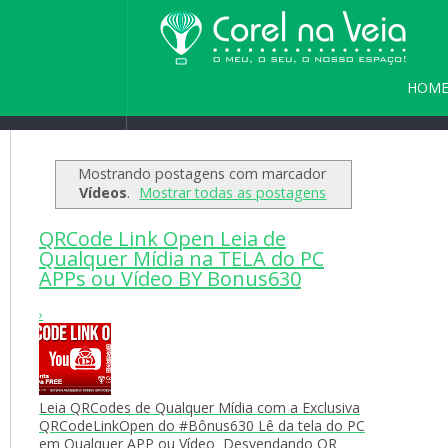
HOM
Home
/
Blog
/
Seja bem vindo(a) a
PARC
Mostrando postagens com marcador
Vídeos
.
Mostrar todas as postagens
QRCode Link Open Leia de
Qualquer Mídia na TELA do PC
APPs ou Vídeo BY Bonus630
›
Leia QRCodes de Qualquer Mídia com a Exclusiva
QRCodeLinkOpen do #Bônus630 Lê da tela do PC
em Qualquer APP ou Vídeo Desvendando QR