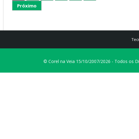
Próximo
Tec
© Corel na Veia 15/10/2007/2026 - Todos os D