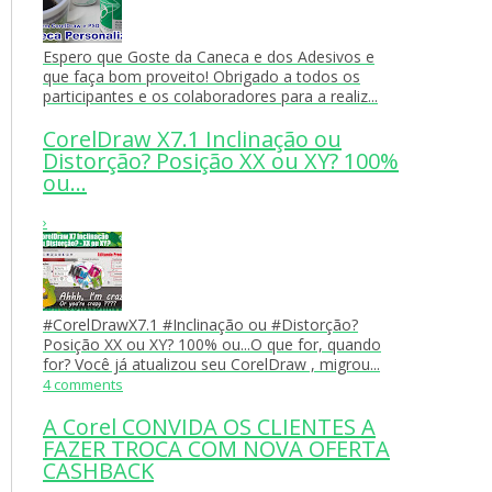
Espero que Goste da Caneca e dos Adesivos e
que faça bom proveito! Obrigado a todos os
participantes e os colaboradores para a realiz...
CorelDraw X7.1 Inclinação ou
Distorção? Posição XX ou XY? 100%
ou...
›
#CorelDrawX7.1 #Inclinação ou #Distorção?
Posição XX ou XY? 100% ou...O que for, quando
for? Você já atualizou seu CorelDraw , migrou...
4 comments
A Corel CONVIDA OS CLIENTES A
FAZER TROCA COM NOVA OFERTA
CASHBACK