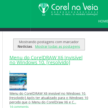
HOM
Home
/
Blog
/
Seja bem vindo(a) a
PARC
Mostrando postagens com marcador
Notícias
.
Mostrar todas as postagens
Menu do CorelDRAW X6 Invisível
no Windows 10. [resolvido]
›
Menu do CorelDRAW X6 invisível no Windows 10.
[resolvido] Após ter atualizado para o Windows 10
percebi que o Menu do CorelDraw X6 e C...
14 comments