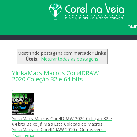
HOM
Home
/
Blog
/
Seja bem vindo(a) a
PARC
Mostrando postagens com marcador
Links
Úteis
.
Mostrar todas as postagens
YinkaMacs Macros CorelDRAW
2020 Coleção 32 e 64 bits
›
YinkaMacs Macros CorelDRAW 2020 Coleção 32 e
64 bits Baixe Já Mais Esta Coleção de Macros
YinkaMacs do CorelDRAW 2020 e Outras vers...
7 comments