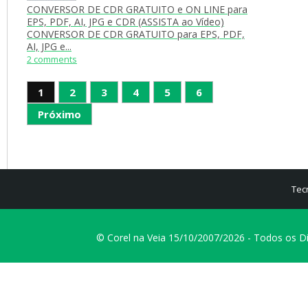
CONVERSOR DE CDR GRATUITO e ON LINE para
EPS, PDF, AI, JPG e CDR (ASSISTA ao Vídeo)
CONVERSOR DE CDR GRATUITO para EPS, PDF,
AI, JPG e...
2 comments
1
2
3
4
5
6
Próximo
Tec
© Corel na Veia 15/10/2007/2026 - Todos os D