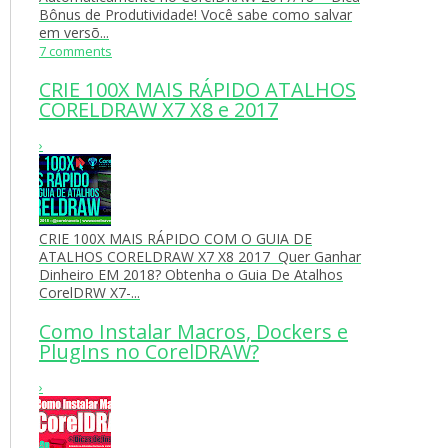
Bônus de Produtividade! Você sabe como salvar
em versõ...
7 comments
CRIE 100X MAIS RÁPIDO ATALHOS
CORELDRAW X7 X8 e 2017
›
CRIE 100X MAIS RÁPIDO COM O GUIA DE
ATALHOS CORELDRAW X7 X8 2017 Quer Ganhar
Dinheiro EM 2018? Obtenha o Guia De Atalhos
CorelDRW X7-...
Como Instalar Macros, Dockers e
PlugIns no CorelDRAW?
›