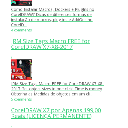
Como Instalar Macros, Dockers e PlugIns no
CorelDRAW? Dicas de diferentes formas de
instalação de macros, plug-ins e AddOns no
CorelD...
4 comments
JRM Size Tags Macro FREE for
CorelDRAW X7-X8-2017
›
JRM Size Tags Macro FREE for CorelDRAW X7-X8-
2017 Get object sizes in one click! Time is money
Obtenha as Medidas de objetos em um cli...
5 comments
CorelDRAW X7 por Apenas 199,00
Reais (LICENÇA PERMANENTE)
›