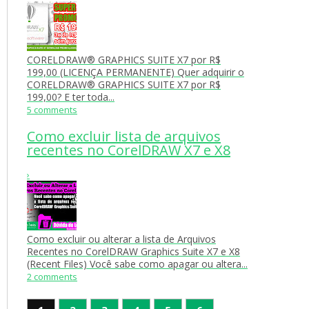
CORELDRAW® GRAPHICS SUITE X7 por R$
199,00 (LICENÇA PERMANENTE) Quer adquirir o
CORELDRAW® GRAPHICS SUITE X7 por R$
199,00? E ter toda...
5 comments
Como excluir lista de arquivos
recentes no CorelDRAW X7 e X8
›
Como excluir ou alterar a lista de Arquivos
Recentes no CorelDRAW Graphics Suite X7 e X8
(Recent Files) Você sabe como apagar ou altera...
2 comments